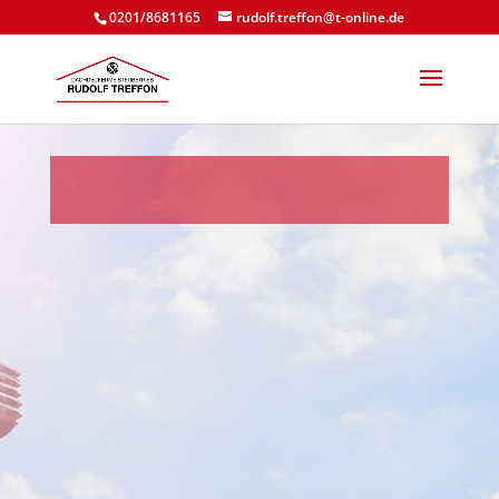
0201/8681165
rudolf.treffon@t-online.de